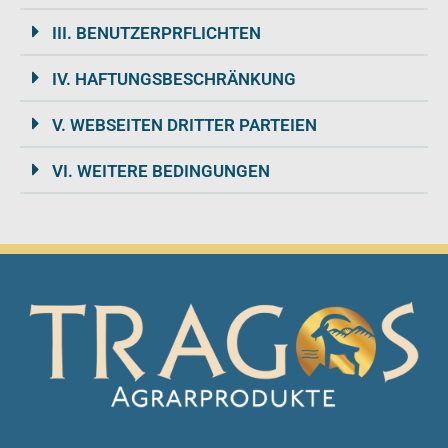
Funktionsfähigkeit
der Website
III. BENUTZERPRFLICHTEN
erforderlich.
IV. HAFTUNGSBESCHRÄNKUNG
Erfahrung
V. WEBSEITEN DRITTER PARTEIEN
Damit unsere
Website
VI. WEITERE BEDINGUNGEN
während
Ihres Besuchs
so gut wie
möglich
funktioniert.
Wenn Sie
diese
Cookies
ablehnen,
verschwinden
einige
Funktionen
von der
Website.