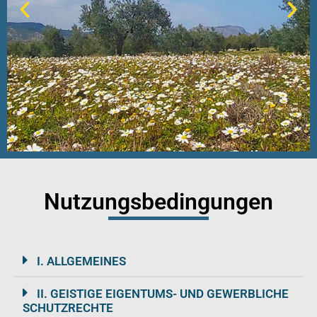
Nutzungsbedingungen
Notwendig
Ι. ALLGEMEINES
Diese Cookies
sind nicht
optional. Sie sind
ΙΙ. GEISTIGE EIGENTUMS- UND GEWERBLICHE
für die
SCHUTZRECHTE